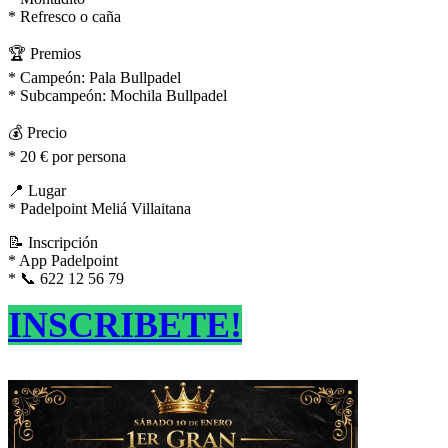
* Refresco o caña
🏆 Premios
* Campeón: Pala Bullpadel
* Subcampeón: Mochila Bullpadel
💰 Precio
* 20 € por persona
📍 Lugar
* Padelpoint Meliá Villaitana
📝 Inscripción
* App Padelpoint
* 📞 622 12 56 79
INSCRIBETE!