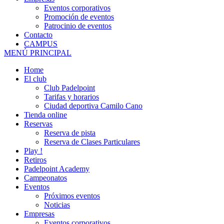
Eventos corporativos
Promoción de eventos
Patrocinio de eventos
Contacto
CAMPUS
MENÚ PRINCIPAL
Home
El club
Club Padelpoint
Tarifas y horarios
Ciudad deportiva Camilo Cano
Tienda online
Reservas
Reserva de pista
Reserva de Clases Particulares
Play !
Retiros
Padelpoint Academy
Campeonatos
Eventos
Próximos eventos
Noticias
Empresas
Eventos corporativos