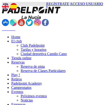
REGÍSTRATE
ACCESO USUARIO
Contacto
Home
El club
Club Padelpoint
Tarifas y horarios
Ciudad deportiva Camilo Cano
Tienda online
Reservas
Reserva de pista
Reserva de Clases Particulares
Play !
Retiros
Padelpoint Academy
Campeonatos
Eventos
Próximos eventos
Noticias
Empresas