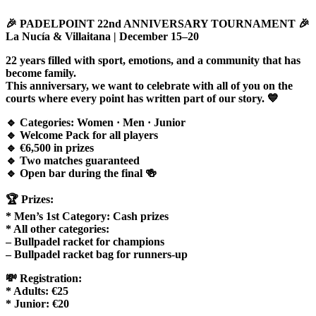
🎉 PADELPOINT 22nd ANNIVERSARY TOURNAMENT 🎉
La Nucía & Villaitana | December 15–20
22 years filled with sport, emotions, and a community that has
become family.
This anniversary, we want to celebrate with all of you on the
courts where every point has written part of our story. 💙
🔹 Categories: Women · Men · Junior
🔹 Welcome Pack for all players
🔹 €6,500 in prizes
🔹 Two matches guaranteed
🔹 Open bar during the final 🍻
🏆 Prizes:
* Men’s 1st Category: Cash prizes
* All other categories:
– Bullpadel racket for champions
– Bullpadel racket bag for runners-up
💸 Registration:
* Adults: €25
* Junior: €20